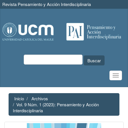
Revista Pensamiento y Acción Interdisciplinaria
Navegación
principal
Contenido
principal
Barra
lateral
Buscar
Toggle
naviga
Inicio
Archivos
Vol. 9 Núm. 1 (2023): Pensamiento y Acción
Interdisciplinaria