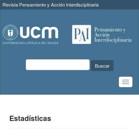
Revista Pensamiento y Acción Interdisciplinaria
Navegación
principal
Contenido
principal
Barra
lateral
Buscar
Toggle
naviga
Estadísticas