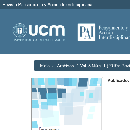
Revista Pensamiento y Acción Interdisciplinaria
Navegación
principal
Contenido
principal
Barra
lateral
Inicio
Archivos
Vol. 5 Núm. 1 (2019): Revi
Publicado