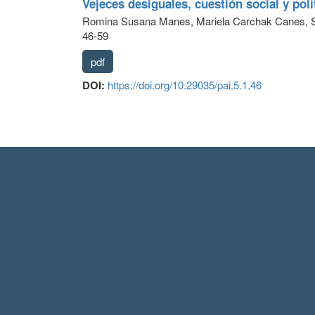
Vejeces desiguales, cuestión social y pol
Romina Susana Manes, Mariela Carchak Canes, S
46-59
pdf
DOI:
https://doi.org/10.29035/pai.5.1.46