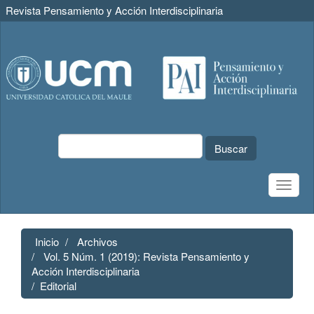
Revista Pensamiento y Acción Interdisciplinaria
Navegación
principal
Contenido
principal
Barra
lateral
Buscar
Toggle
naviga
Inicio
Archivos
Vol. 5 Núm. 1 (2019): Revista Pensamiento y
Acción Interdisciplinaria
Editorial