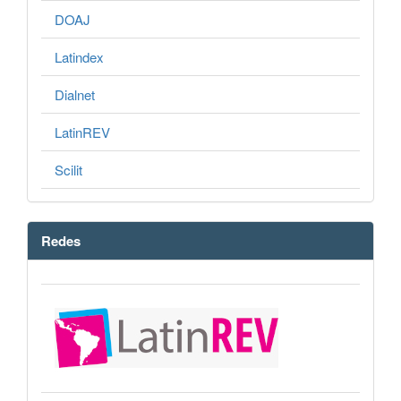
DOAJ
Latindex
Dialnet
LatinREV
Scilit
Redes