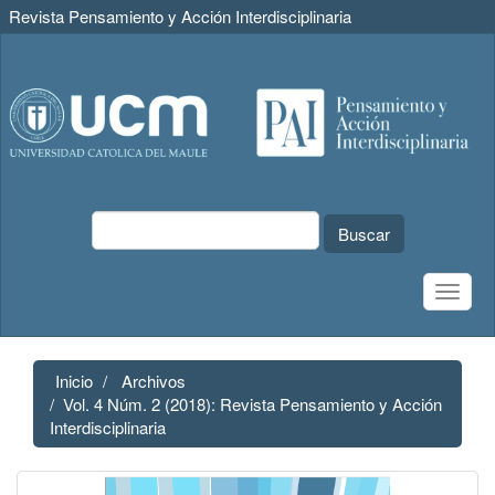
Revista Pensamiento y Acción Interdisciplinaria
Navegación
principal
Contenido
principal
Barra
lateral
Buscar
Toggle
naviga
Inicio
Archivos
Vol. 4 Núm. 2 (2018): Revista Pensamiento y Acción
Interdisciplinaria