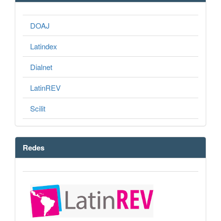
DOAJ
Latindex
Dialnet
LatinREV
Scilit
Redes