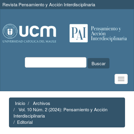
Revista Pensamiento y Acción Interdisciplinaria
Navegación
principal
Contenido
principal
Barra
lateral
Buscar
Toggle
naviga
Inicio
Archivos
Vol. 10 Núm. 2 (2024): Pensamiento y Acción
Interdisciplinaria
Editorial