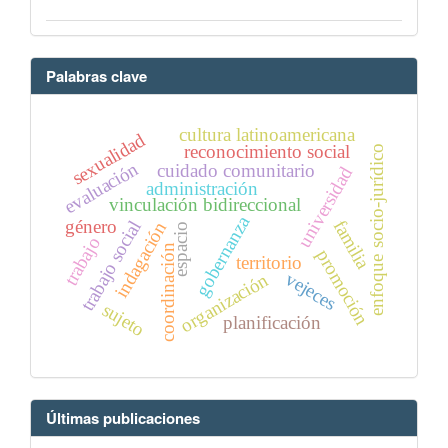
Palabras clave
cultura latinoamericana
sexualidad
reconocimiento social
enfoque socio-jurídico
evaluación
cuidado comunitario
universidad
administración
vinculación bidireccional
gobernanza
género
familia
trabajo social
indagación
espacio
trabajo
coordinación
promoción
territorio
vejeces
organización
sujeto
planificación
Últimas publicaciones