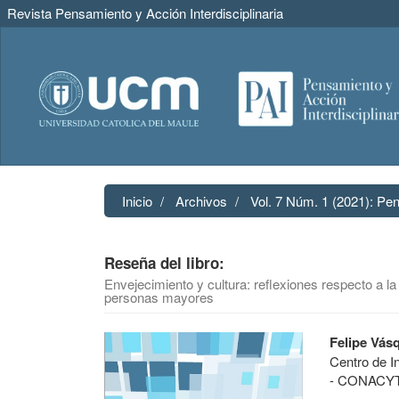
Revista Pensamiento y Acción Interdisciplinaria
Navegación
principal
Contenido
principal
Barra
lateral
Inicio
Archivos
Vol. 7 Núm. 1 (2021): Pen
Reseña del libro:
Envejecimiento y cultura: reflexiones respecto a la v
personas mayores
Barra
Contenido
Felipe Vás
lateral
principal
Centro de I
del
del
- CONACY
artículo
artículo