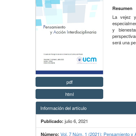
Resumen
La vejez y
especialmen
y bienest
perspectiva
será una p
pdf
html
Información del artículo
Publicado:
julio 6, 2021
Número:
Vol. 7 Núm. 1 (2021): Pensamiento y Ac