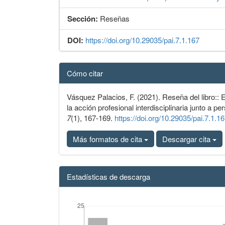
Sección:
Reseñas
DOI:
https://doi.org/10.29035/pai.7.1.167
Detalles
Cómo citar
del
artículo
Vásquez Palacios, F. (2021). Reseña del libro:: E
la acción profesional interdisciplinaria junto a 
7
(1), 167-169.
https://doi.org/10.29035/pai.7.1.1
Más formatos de cita
Descargar cita
Estadísticas de descarga