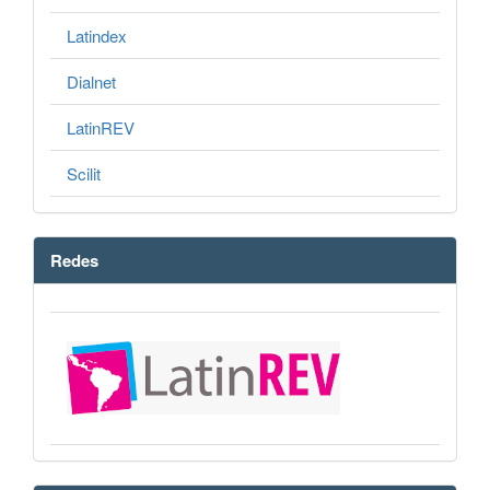
Latindex
Dialnet
LatinREV
Scilit
Redes