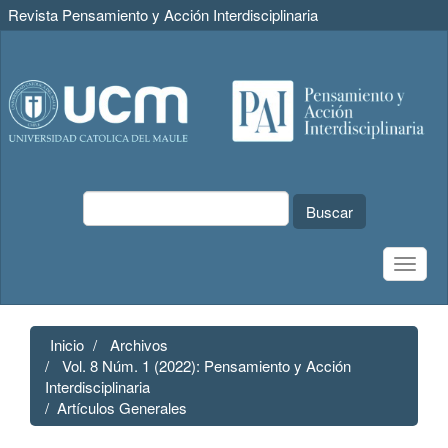
Revista Pensamiento y Acción Interdisciplinaria
Navegación
principal
Contenido
principal
Barra
lateral
Buscar
Toggle
naviga
Inicio
Archivos
Vol. 8 Núm. 1 (2022): Pensamiento y Acción
Interdisciplinaria
Artículos Generales