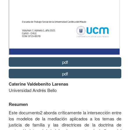
pdf
pdf
Contenido
Caterine Valdebenito Larenas
principal
Universidad Andrés Bello
del
artículo
Resumen
Este documento2 aborda críticamente la intersección entre
los modelos de la mediación aplicados a los temas de
justicia de familia y las directrices de la doctrina de