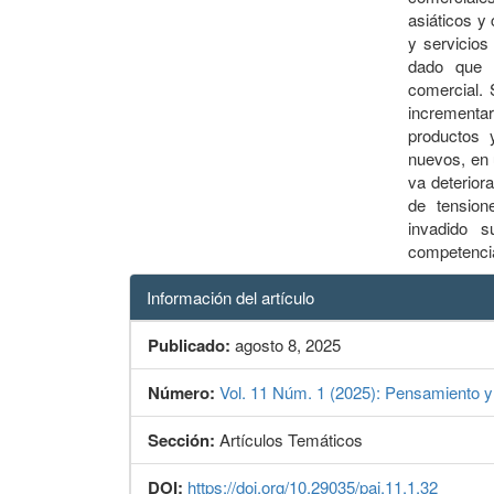
asiáticos y
y servicios
dado que n
comercial. 
incrementa
productos y
nuevos, en 
va deterior
de tension
invadido 
competenci
Información del artículo
Publicado:
agosto 8, 2025
Número:
Vol. 11 Núm. 1 (2025): Pensamiento y A
Sección:
Artículos Temáticos
DOI:
https://doi.org/10.29035/pai.11.1.32