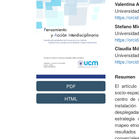
Valentina 
Universidad
https://orc
Stefano Mic
Universidad
https://orc
Claudia Mó
Universidad
https://orc
Resumen
El artículo
PDF
socio-espac
HTML
centro de 
instalaci
desplegada
estrategia
mapeo etnog
resultados
comerciale