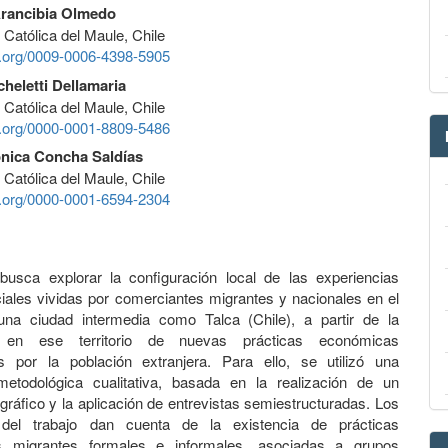
Arancibia Olmedo
 Católica del Maule, Chile
id.org/0009-0006-4398-5905
heletti Dellamaria
 Católica del Maule, Chile
id.org/0000-0001-8809-5486
nica Concha Saldías
 Católica del Maule, Chile
id.org/0000-0001-6594-2304
 busca explorar la configuración local de las experiencias
iales vividas por comerciantes migrantes y nacionales en el
una ciudad intermedia como Talca (Chile), a partir de la
ón en ese territorio de nuevas prácticas económicas
s por la población extranjera. Para ello, se utilizó una
 metodológica cualitativa, basada en la realización de un
ráfico y la aplicación de entrevistas semiestructuradas. Los
 del trabajo dan cuenta de la existencia de prácticas
s migrantes formales e informales, asociadas a grupos