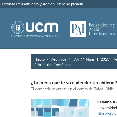
Revista Pensamiento y Acción Interdisciplinaria
Navegación
principal
Contenido
principal
Barra
lateral
Inicio
Archivos
Vol. 11 Núm. 1 (2025): Pe
Artículos Temáticos
¿Tú crees que te va a atender un chileno?
El comercio migrante en el centro de Talca, Chile
Barra
Contenido
Catalina A
lateral
principal
Universidad
del
del
https://orc
artículo
artículo