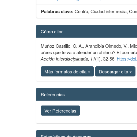
Palabras clave:
Centro, Ciudad intermedia, Com
Detalles
Cómo citar
del
artículo
Muñoz Castillo, C. A., Arancibia Olmedo, V., Mic
crees que te va a atender un chileno? El comerci
Acción Interdisciplinaria
,
11
(1), 32-56.
https://do
Más formatos de cita
Descargar cita
Referencias
Ver Referencias
Estadísticas de descarga