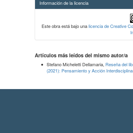
Información de la licencia
Este obra está bajo una
licencia de Creative 
I
Artículos más leídos del mismo autor/a
Stefano Micheletti Dellamaria,
Reseña del li
(2021): Pensamiento y Acción Interdisciplina