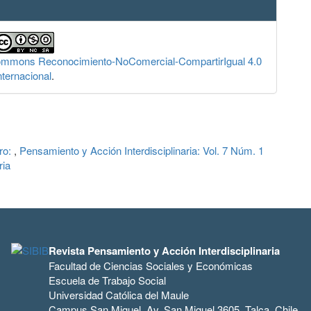
Commons Reconocimiento-NoComercial-CompartirIgual 4.0
nternacional
.
bro:
,
Pensamiento y Acción Interdisciplinaria: Vol. 7 Núm. 1
ria
Revista Pensamiento y Acción Interdisciplinaria
Facultad de Ciencias Sociales y Económicas
Escuela de Trabajo Social
Universidad Católica del Maule
Campus San Miguel, Av. San Miguel 3605, Talca, Chile.