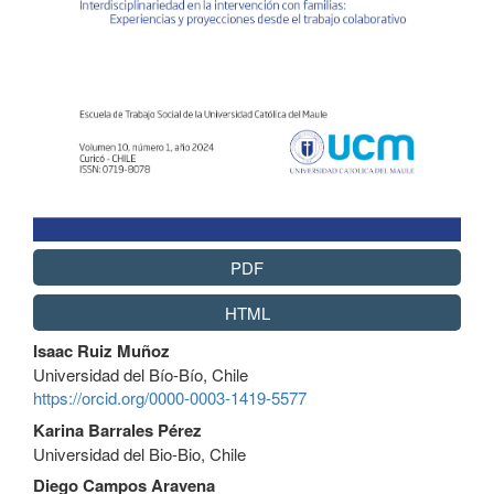
PDF
HTML
Contenido
Isaac Ruiz Muñoz
principal
Universidad del Bío-Bío, Chile
del
https://orcid.org/0000-0003-1419-5577
artículo
Karina Barrales Pérez
Universidad del Bio-Bio, Chile
Diego Campos Aravena