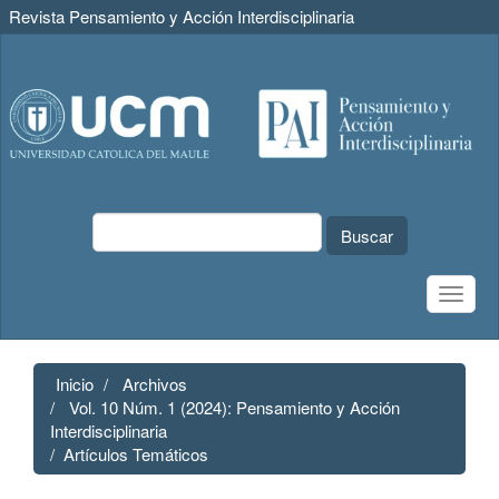
Revista Pensamiento y Acción Interdisciplinaria
Navegación
principal
Contenido
principal
Barra
lateral
Buscar
Toggle
naviga
Inicio
Archivos
Vol. 10 Núm. 1 (2024): Pensamiento y Acción
Interdisciplinaria
Artículos Temáticos