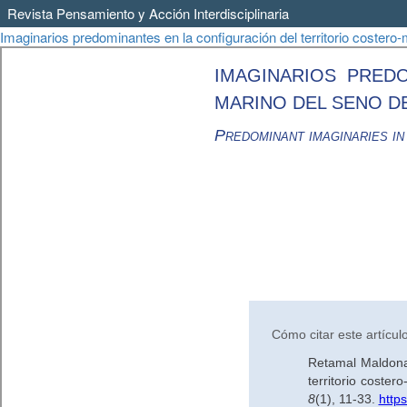
Revista Pensamiento y Acción Interdisciplinaria
Volver
Imaginarios predominantes en la configuración del territorio costero
a
los
detalles
del
artículo