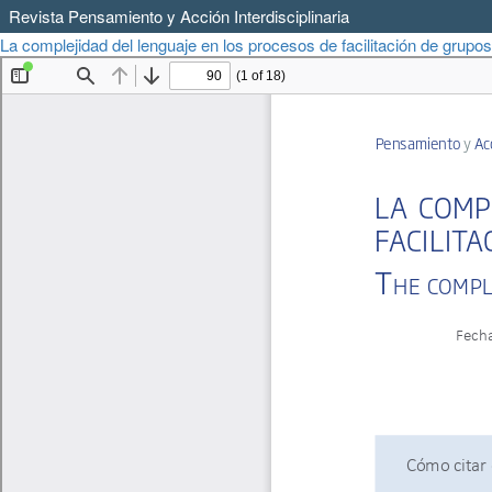
Revista Pensamiento y Acción Interdisciplinaria
Volver
La complejidad del lenguaje en los procesos de facilitación de grupo
a
los
detalles
del
artículo