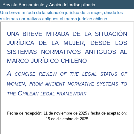
Revista Pensamiento y Acción Interdisciplinaria
Volver
Una breve mirada de la situación jurídica de la mujer, desde los
a
sistemas normativos antiguos al marco jurídico chileno
los
detalles
del
artículo