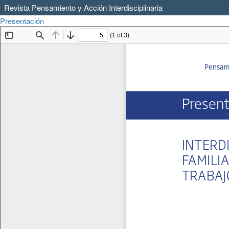
Revista Pensamiento y Acción Interdisciplinaria
Volver
Descargar
Presentación
Descargar
a
PDF
los
detalles
del
artículo