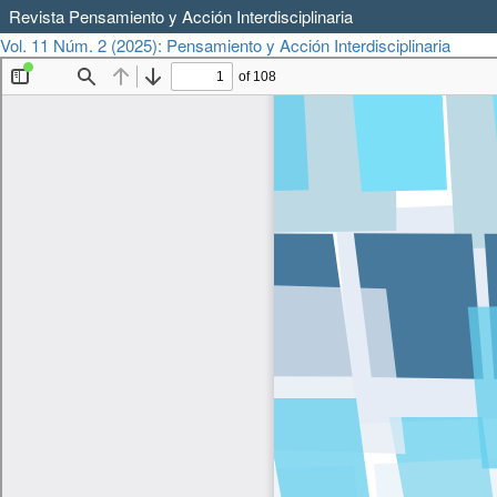
Revista Pensamiento y Acción Interdisciplinaria
Volver
Vol. 11 Núm. 2 (2025): Pensamiento y Acción Interdisciplinaria
Desca
a
los
detalles
del
artículo