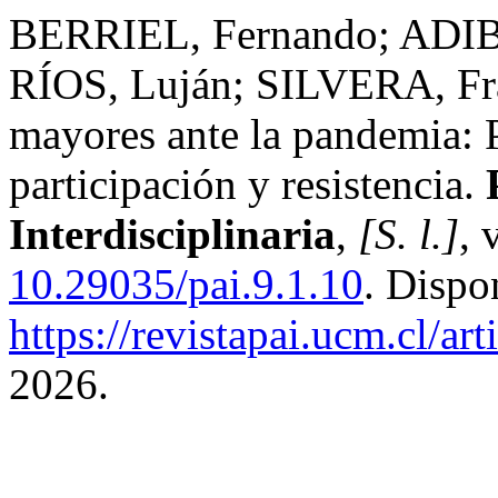
BERRIEL, Fernando; ADIB
RÍOS, Luján; SILVERA, Fra
mayores ante la pandemia: P
participación y resistencia.
Interdisciplinaria
,
[S. l.]
, 
10.29035/pai.9.1.10
. Dispo
https://revistapai.ucm.cl/ar
2026.