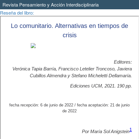
Revista Pensamiento y Acción Interdisciplinaria
Volver
Reseña del libro:
a
los
detalles
del
artículo