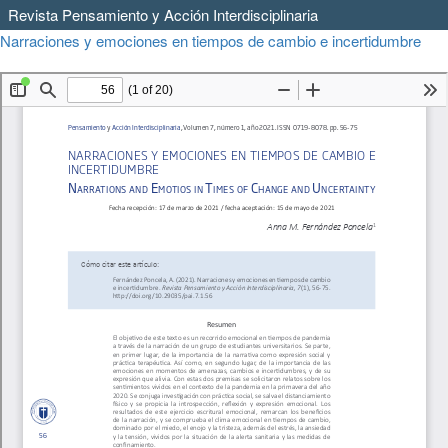
Revista Pensamiento y Acción Interdisciplinaria
Volver
Narraciones y emociones en tiempos de cambio e incertidumbre
a
Descargar
Descargar
los
PDF
detalles
del
artículo