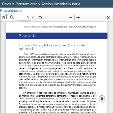
Revista Pensamiento y Acción Interdisciplinaria
Volver
Descargar
Presentación
Descargar
a
PDF
los
detalles
del
artículo