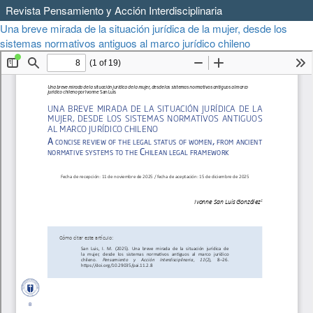
Revista Pensamiento y Acción Interdisciplinaria
Volver
Una breve mirada de la situación jurídica de la mujer, desde los
a
De
sistemas normativos antiguos al marco jurídico chileno
Descargar
los
PD
detalles
del
artículo